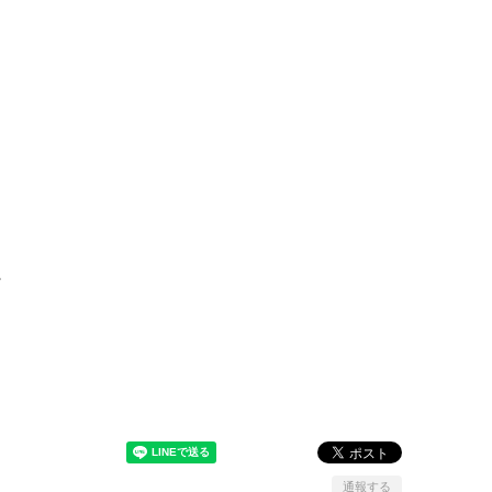
。
通報する