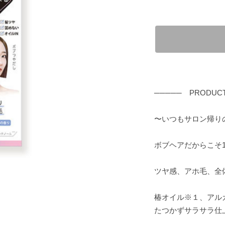
───── PRODUC
〜いつもサロン帰り
ボブヘアだからこそ
ツヤ感、アホ毛、全
椿オイル※１、アル
たつかずサラサラ仕