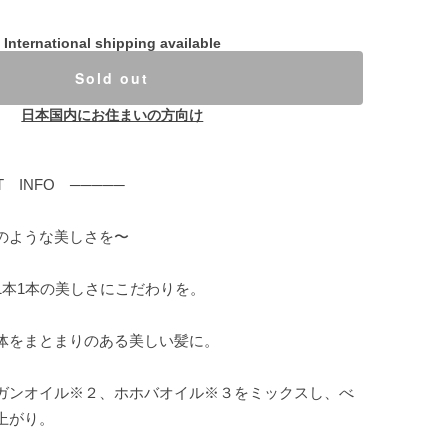
International shipping available
Sold out
日本国内にお住まいの方向け
T INFO ─────
のような美しさを〜
1本1本の美しさにこだわりを。
体をまとまりのある美しい髪に。
ガンオイル※２、ホホバオイル※３をミックスし、べ
上がり。