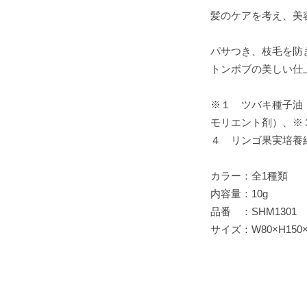
髪のケアを考え、美
パサつき、枝毛を防
トンボブの美しい仕
※１ ツバキ種子油
モリエント剤）、※
４ リンゴ果実培養
カラー：全1種類
内容量：10g
品番 ：SHM1301
サイズ：W80×H150×