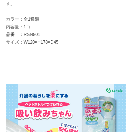
す。
カラー：全1種類
内容量：1コ
品番 ：RSN801
サイズ：W120×H178×D45